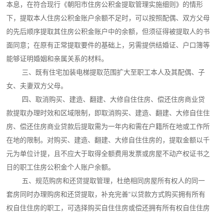
本息，在符合现行《朝阳市住房公积金提取管理实施细则》的情形
下，提取本人住房公积金账户余额不足时，可以按照配偶、双方父母
的先后顺序提取其住房公积金账户中的余额，但须征得被提取人的书
面同意；在原有正常提取要件的基础上，另需提供结婚证、户口簿等
能够证明婚姻和亲属关系的材料。
三、既有住宅加装电梯提取范围扩大至职工本人及其配偶、子
女、夫妻双方父母。
四、取消购买、建造、翻建、大修自住住房、偿还住房商业贷
款提取办理时效和区域限制，即取消购买、建造、翻建、大修自住住
房、偿还住房商业贷款后提取需为一年内和需在户籍所在地或工作所
在地的限制。对购买、建造、翻建、大修自住住房的，提取金额以千
元为单位计提，且不应大于取得全额费用发票或房屋不动产权证书之
日的职工住房公积金个人账户余额。
五、规范购房和还贷提取管理，杜绝相同房屋所有权人的同一
套房同时办理购房和还贷提取，补充完善“以贷款方式购买拥有所有
权自住住房的职工，可选择购买自住住房或偿还拥有所有权自住住房